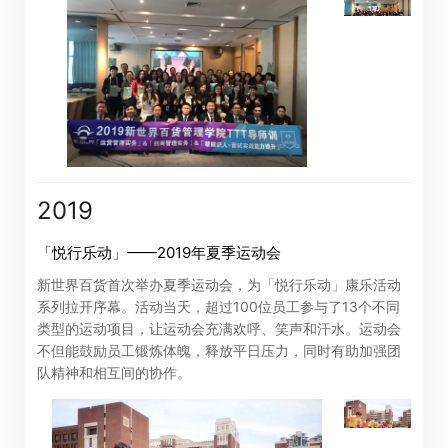
公告(补发已遗失股票)
阁下可透过以下由卓佳*提供服务的网站查看新世界百货中
2019
国有限公司(「本公司」)的相关资讯。本公司概不负责及不
保证通过以下网站所提供的任何资讯或服务的完整性、准
「悦行乐动」——2019年夏季运动会
确性或及时性。
新世界百货首次举办夏季运动会，为「悦行乐动」康乐活动
系列拉开序幕。活动当天，超过100位员工参与了13个不同
阁下按「进入」按钮，即同意及明白本公司概不对以下网
类型的运动项目，让运动会充满欢呼、笑声和汗水。运动会
站所提供的全部或任何部份资料或服务而产生或因倚赖该
不但能鼓励员工锻炼体魄，释放平日压力，同时有助加强团
队精神和相互间的协作。
等内容而可能引致的任何损失或损害负责。