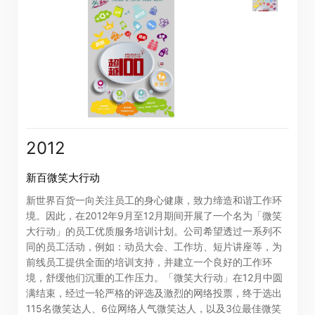
公告(补发已遗失股票)
阁下可透过以下由卓佳*提供服务的网站查看新世界百货中
2012
国有限公司(「本公司」)的相关资讯。本公司概不负责及不
保证通过以下网站所提供的任何资讯或服务的完整性、准
新百微笑大行动
确性或及时性。
新世界百货一向关注员工的身心健康，致力缔造和谐工作环
境。因此，在2012年9月至12月期间开展了一个名为「微笑
大行动」的员工优质服务培训计划。公司希望透过一系列不
阁下按「进入」按钮，即同意及明白本公司概不对以下网
同的员工活动，例如：动员大会、工作坊、短片讲座等，为
站所提供的全部或任何部份资料或服务而产生或因倚赖该
前线员工提供全面的培训支持，并建立一个良好的工作环
等内容而可能引致的任何损失或损害负责。
境，舒缓他们沉重的工作压力。「微笑大行动」在12月中圆
满结束，经过一轮严格的评选及激烈的网络投票，终于选出
115名微笑达人、6位网络人气微笑达人，以及3位最佳微笑